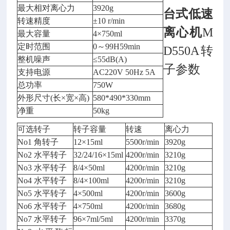
最大相对离心力
3920g
台式低速
转速精度
±10 r/min
离心机
M
最大容量
4×750ml
定时范围
0～99H59min
D550A转
整机噪声
≤55dB(A)
子参数
支持电源
AC220V 50Hz 5A
总功率
750W
外形尺寸(长×宽×高)
580*490*330mm
净重
50kg
可选转子
转子容量
转速
离心力
No1 角转子
12×15ml
5500r/min
3920g
No2 水平转子
32/24/16×15ml
4200r/min
3210g
No3 水平转子
8/4×50ml
4200r/min
3210g
No4 水平转子
8/4×100ml
4200r/min
3210g
No5 水平转子
4×500ml
4200r/min
3600g
No6 水平转子
4×750ml
4200r/min
3680g
No7 水平转子
96×7ml/5ml
4200r/min
3370g