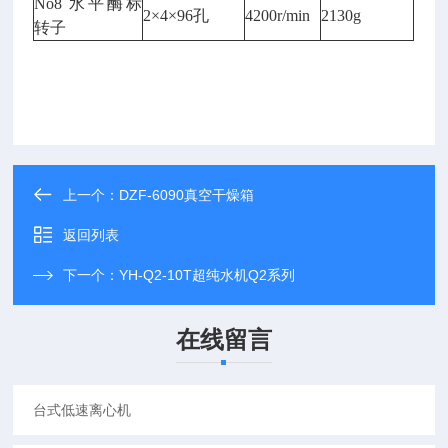
No8 水平酶标
2×4
×96孔
4200r/min
2130g
转子
上一个：
DZF-6090真空干燥箱
返回列表
下一个：
YH-Q2-10T超纯水机Q2系列
在线留言