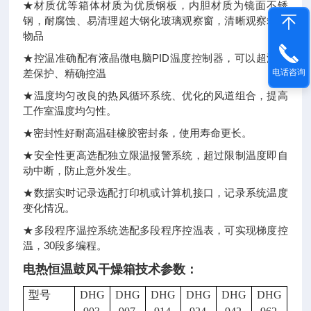
★材质优等箱体材质为优质钢板，内胆材质为镜面不锈
钢，耐腐蚀、易清理超大钢化玻璃观察窗，清晰观察箱内
物品
★控温准确配有液晶微电脑PID温度控制器，可以超温偏
差保护、精确控温
电话咨询
★温度均匀改良的热风循环系统、优化的风道组合，提高
工作室温度均匀性。
★密封性好耐高温硅橡胶密封条，使用寿命更长。
★安全性更高选配独立限温报警系统，超过限制温度即自
动中断，防止意外发生。
★数据实时记录选配打印机或计算机接口，记录系统温度
变化情况。
★多段程序温控系统选配多段程序控温表，可实现梯度控
温，30段多编程。
电热恒温鼓风干燥箱
技术参数：
型号
DHG
DHG
DHG
DHG
DHG
DHG