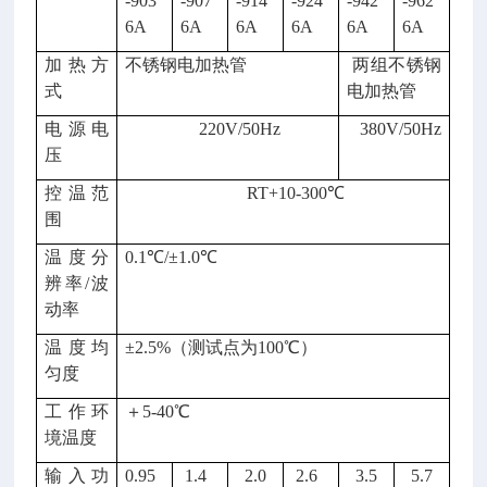
-903
-907
-914
-924
-942
-962
6A
6A
6A
6A
6A
6A
加热方
不锈钢电加热管
两组不锈钢
式
电加热管
电源电
220V/50Hz
380V/50Hz
压
控温范
RT+10-300℃
围
温度分
0.1℃/±1.0℃
辨率
/波
动率
温度均
±2.5%（测试点为100℃）
匀度
工作环
＋
5-40℃
境温度
输入功
0.95
1.4
2.0
2.6
3.5
5.7