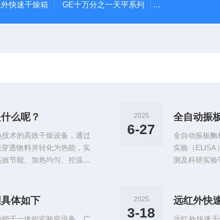
远红外快速干燥箱
GE十万分之一天平系列
电池恒温测试箱
是什么呢？
2025
全自动振
6-27
热技术的高效干燥设备，通过
全自动振板酶
直接穿透物料并转化为热能，实
实验（ELI
高效节能、加热均匀、控温精
测及科研实验
食品加工等领域。其工作原理
样品中特定物
有较强的穿透能力和热效应，
为96孔或3
并产生振动，将振动能转化为
探测器）以及
骤具体如下
2025
远红外快
角钢和薄钢板制成，外壳与工
板酶标仪的自
3-18
功能于一体的实验室设备，广
远红外快速干