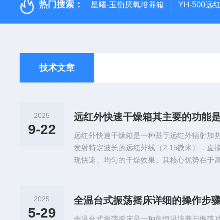
热门搜索：
星曜-玉衡厌氧培养箱
YH-500
技术文章
2025
远红外快速干燥箱其主要的功能
9-22
远红外快速干燥箱是一种基于远红外辐射加
发射特定波长的远红外线（2-15微米），
现快速、均匀的干燥效果。其核心优势在于
准，广泛应用于工业、农业、医疗、科研及
基于远红外线的辐射加热效应。远红外线具
当其辐射到物料表面时，物料分子吸收能量
2025
全温台式振荡摇床详细的操作步
热能，从而实现快速干燥。设备箱体通常由
5-29
全温台式振荡摇床是一种集恒温培养与振荡