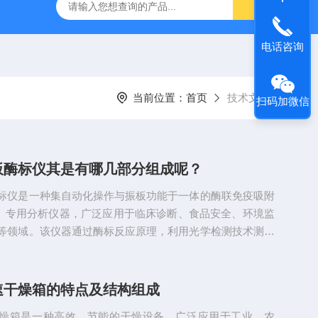
DZF-6090真空干燥箱
星曜-100Y星曜系列药品稳定性试
电话咨询
当前位置：
首页
技术文章
扫码加微信
板酶标仪其是有哪几部分组成呢？
标仪是一种集自动化操作与振板功能于一体的酶联免疫吸附
SA）专用分析仪器，广泛应用于临床诊断、食品安全、环境监
等领域。该仪器通过酶标反应原理，利用光学检测技术测定
质的浓度。其核心部件包括样品加样系统、反应孔板（通常
84孔板）、酶标反应系统、光学检测系统（含光源、滤光片、
自动化控制系统（集成计算机与数据处理模块）。全自动振
速干燥箱的特点及结构组成
动化控制系统可实现样品加样、反应、洗涤和检测的全流程
燥箱是一种高效、节能的干燥设备，广泛应用于工业、农