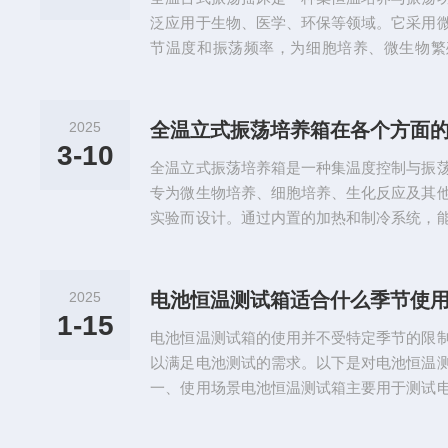
作室间填充硅酸铝保温棉，以实...
泛应用于生物、医学、环保等领域。它采用
节温度和振荡频率，为细胞培养、微生物繁
件。该设备通常配备大屏幕液晶显示屏，可
间，操作界面简单易懂。其振荡系统支持无
足不同实验需求。同时，设备采用优质不锈
2025
全温立式振荡培养箱在各个方面
确保温度均匀性和稳定性，部分型号还具备
3-10
全温立式振荡培养箱是一种集温度控制与振
景。以下是全温台式振荡摇床的操作步...
专为微生物培养、细胞培养、生化反应及其
实验而设计。通过内置的加热和制冷系统，
室温+5℃至60℃，或根据具体型号有所不
时，其振荡系统通过电机驱动，使培养物在
荡，以达到混匀、促进微生物生长或加速化
2025
电池恒温测试箱适合什么季节使
培养箱具有以下特点：1、结构设计方面节
1-15
电池恒温测试箱的使用并不受特定季节的限
于卧式等其他类型，占用的实验室...
以满足电池测试的需求。以下是对电池恒温
一、使用场景电池恒温测试箱主要用于测试
括电池的充放电性能、容量衰退情况、安全
对于评估电池的质量和可靠性至关重要，因