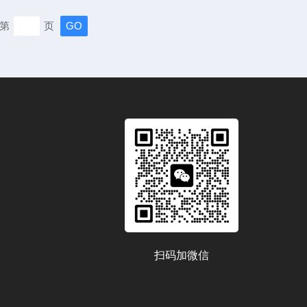
全自动振板酶标仪关键的保养方法：1、定期清洁外部清
第
页
的软布轻轻擦拭仪器表面、导轨和板架，保持整洁。内部清
体流入仪器内部，特别是...
扫码加微信