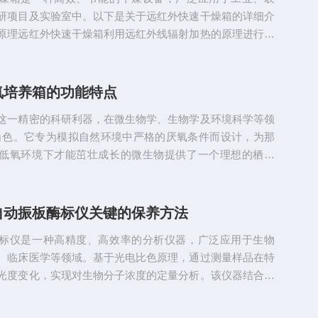
少人工干预...
研项目及实验室中。以下是关于远红外快速干燥箱的详细介
原理远红外快速干燥箱利用远红外线辐射加热的原理进行工
是一种电磁波，其波长范围在2-15微米之间，具有较强的穿
应。当远红外线辐射到物料表面时，物料中的分子会吸收这
生振动，从而将振动能转化为热能，使物料内部和外部同时
氧培养箱的功能特点
热方式不仅加热速度快，而且加热均匀，能够实现快速干燥
这一精密的科研利器，在微生物学、生物学及环境科学等领
要特点高效节能：...
角色。它专为模拟自然环境中严格的厌氧条件而设计，为那
低氧环境下才能茁壮成长的微生物提供了一个理想的栖息
箱内部构造精巧，通过精密的气体控制系统，能够精确调节
造出从无氧到微量氧气的多种培养环境，以满足不同微生物
其坚固的外壳与高效的密封设计，有效隔绝外界空气干扰，
自动振板酶标仪关键的保养方法
的稳定与纯净。在箱内，柔和而均匀的照明系统为科研人员
标仪是一种高精度、高效率的分析仪器，广泛应用于生物
察视野，使他们能够随...
、临床医学等领域。基于光电比色原理，通过测量样品在特
光度变化，实现对生物分子浓度的定量分析。该仪器结合了
子技术、计算机技术等多学科知识，具有高灵敏度、高分辨
等特点。为了确保其长期稳定运行和实验结果的准确性与稳