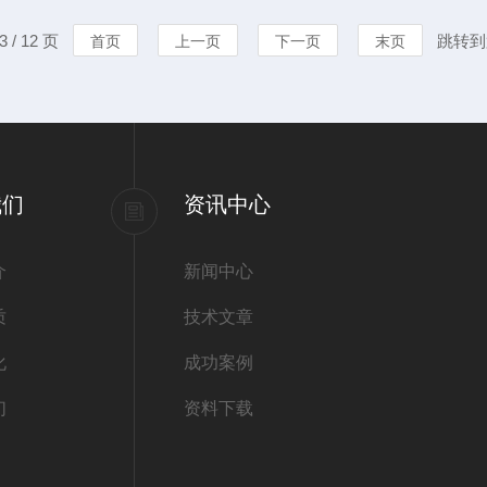
适应性夏季：在夏季，环境温
定性，以下是
 / 12 页
跳转到
首页
上一页
下一页
末页
。使用电池恒温测试箱可以模
洁：使用干净
洁：避免任何液
我们
资讯中心
介
新闻中心
质
技术文章
化
成功案例
们
资料下载