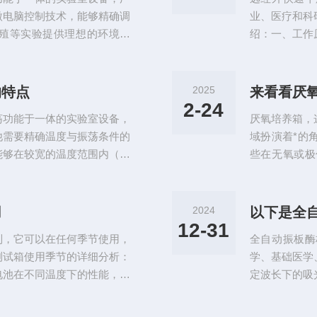
自动化，显著减
微电脑控制技术，能够精确调
业、医疗和科
殖等实验提供理想的环境条
绍：一、工作
实时显示温度、转速和工作时
作。远红外线
级调速，频率范围广泛，可满
透能力和热效
钢内胆和多层密封腔体设计，
些辐射能并产
的特点
2025
来看看厌
光照选项，以适应更多实验场
受热。这种加
2-24
荡功能于一体的实验室设备，
厌氧培养箱，
的效果。二、主
他需要精确温度与振荡条件的
域扮演着*的
能够在较宽的温度范围内（如
些在无氧或极
同）提供稳定的温度环境。同
地。厌氧培养
水平方向上进行往复或回旋振
氧气浓度，创
学反应的目的。全温立式振荡
的特殊需求。
用
2024
以下是全
省空间：采用立式设计，相较
确保内部环境
12-31
制，它可以在任何季节使用，
全自动振板酶
提供了清晰的观
测试箱使用季节的详细分析：
学、基础医学
电池在不同温度下的性能，包
定波长下的吸
性能以及耐久性等。这些测试
光学技术、电
此需要在恒温、恒湿的环境下
率、高稳定性