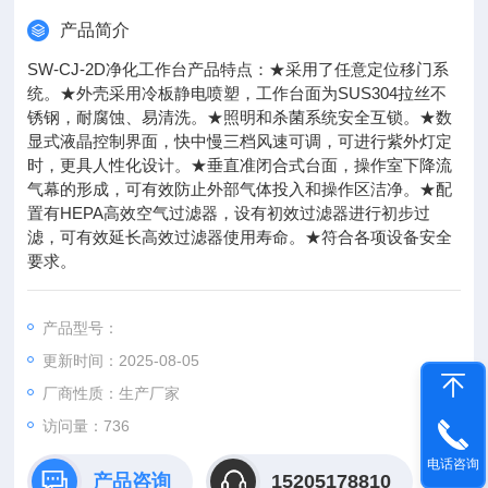
产品简介
SW-CJ-2D净化工作台产品特点：★采用了任意定位移门系
统。★外壳采用冷板静电喷塑，工作台面为SUS304拉丝不
锈钢，耐腐蚀、易清洗。★照明和杀菌系统安全互锁。★数
显式液晶控制界面，快中慢三档风速可调，可进行紫外灯定
时，更具人性化设计。★垂直准闭合式台面，操作室下降流
气幕的形成，可有效防止外部气体投入和操作区洁净。★配
置有HEPA高效空气过滤器，设有初效过滤器进行初步过
滤，可有效延长高效过滤器使用寿命。★符合各项设备安全
要求。
产品型号：
更新时间：2025-08-05
厂商性质：生产厂家
访问量：736
电话咨询
产品咨询
15205178810