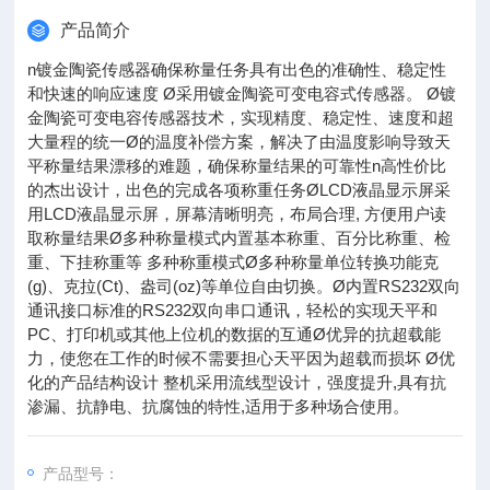
产品简介
n镀金陶瓷传感器确保称量任务具有出色的准确性、稳定性
和快速的响应速度 Ø采用镀金陶瓷可变电容式传感器。 Ø镀
金陶瓷可变电容传感器技术，实现精度、稳定性、速度和超
大量程的统一Ø的温度补偿方案，解决了由温度影响导致天
平称量结果漂移的难题，确保称量结果的可靠性n高性价比
的杰出设计，出色的完成各项称重任务ØLCD液晶显示屏采
用LCD液晶显示屏，屏幕清晰明亮，布局合理, 方便用户读
取称量结果Ø多种称量模式内置基本称重、百分比称重、检
重、下挂称重等 多种称重模式Ø多种称量单位转换功能克
(g)、克拉(Ct)、盎司(oz)等单位自由切换。Ø内置RS232双向
通讯接口标准的RS232双向串口通讯，轻松的实现天平和
PC、打印机或其他上位机的数据的互通Ø优异的抗超载能
力，使您在工作的时候不需要担心天平因为超载而损坏 Ø优
化的产品结构设计 整机采用流线型设计，强度提升,具有抗
渗漏、抗静电、抗腐蚀的特性,适用于多种场合使用。
产品型号：