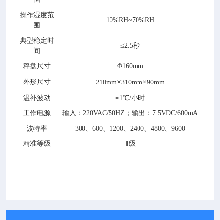
操作湿度范
10%
RH
~70%
RH
围
典型稳定时
≤
2.5
秒
间
秤盘尺寸
Φ
160mm
×
×
外形尺寸
2
1
0mm
310mm
90
mm
≤
温补波动
1
℃
/小时
工作电源
输入：220VAC/50HZ；输出：7.5VDC/600mA
波特率
300、600、1200、2400、4800、9600
精准等级
Ⅱ
级