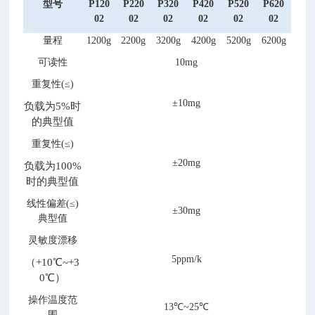
型号
P120
P
2
20
P
3
20
P
4
20
P
5
20
P
6
20
02
02
02
02
02
02
量程
1200
g
220
0g
32
0
0
g
42
0
0
g
52
0
0
g
62
0
0
g
可读性
1
0m
g
重复性(≤)
±
1
0m
g
负载为5%时
的典型值
重复性(≤)
±
20m
g
负载为
100
%
时的典型值
线性
偏
差(≤)
±
30m
g
典型值
灵敏度漂移
5
ppm/k
（+10℃~+3
0℃
）
操作温度范
13℃~25℃
围