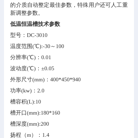
的介质自动整定最佳参数，特殊用户还可人工重
新调整参数。
低温恒温槽
技术参数
型号：DC-3010
温度范围(
℃
):-30～100
分辨率
(℃)
：0.01
波动度
(℃)
：±0.05
外形尺寸(
mm
)：400*450*940
功率(kw)：2.0
槽容积
(L)
:10
槽开口
(mm)
:180*160
槽深度
(mm)
:200
扬程（m）：1.4