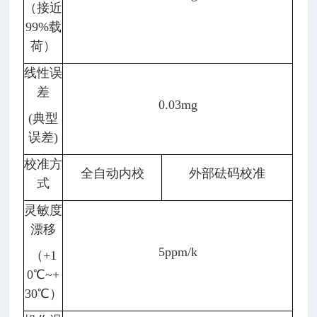
（接近
99%载
荷）
线性误
差
0.03mg
(典型
误差)
校准方
全自动内校
外部砝码校准
式
灵敏度
漂移
5ppm/k
（+1
0℃~+
30℃）