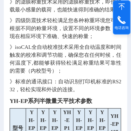
》的滤膜称重技术采用的滤膜称重技术，即使加
载最小感量的载荷，也能快速得到准确的结果；
》四级防震技术轻松满足您各种称重环境您可以
根据不同的称量环境，设置不同的环境参数，实
电话咨询
现在相应环境下准确、快速的称量；
》isoCAL全自动校准技术采用全自动温度和时间
触发的校准和调节功能，确保您在任何时候，任
何温度下,都能够获得轻松满足称重结果可靠性
的需要（内校型号）；
》标准的通讯接口：自动识别打印机标准的RS2
32，轻松实现和外设的连接。
YH-EP系列
半微量天平
技术参数
Y
Y
Y
YH
Y
Y
Y
YH
H-
H-
H-
-E
H-
H-
H-
-EP
型号
EP
EP
EP
P1
EP
EP
EP