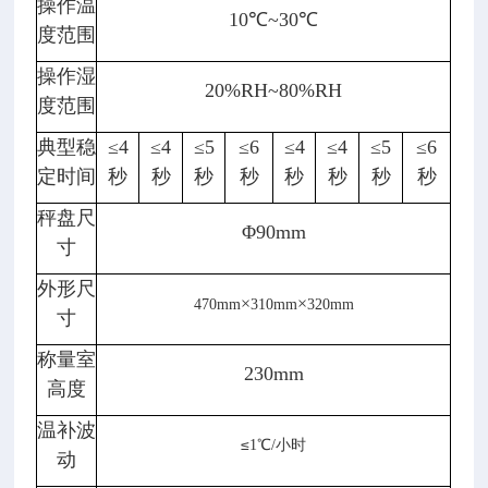
操作温
10℃~30℃
度范围
操作湿
20%RH~80%RH
度范围
典型稳
≤4
≤4
≤5
≤6
≤4
≤4
≤5
≤6
定时间
秒
秒
秒
秒
秒
秒
秒
秒
秤盘尺
Φ90mm
寸
外形尺
×
×
470mm
310mm
320mm
寸
称量室
230mm
高度
温补波
≤
1℃/小时
动