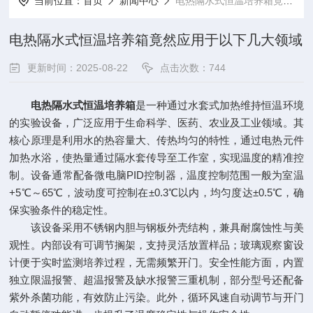
当前位置：
首页
新闻中心
电热隔水式恒温培养箱竟然应用于以下几大领域
电热隔水式恒温培养箱竟然应用于以下几大领域
更新时间：2025-08-22
点击次数：744
电热隔水式恒温培养箱
是一种通过水套式加热维持恒温环境
的实验设备，广泛应用于生命科学、医药、农业及工业领域。其
核心原理是利用水的热容量大、传热均匀的特性，通过电热元件
加热水浴，使热量通过隔水套传导至工作室，实现温度的精准控
制。设备通常配备微电脑PID控制器，温度控制范围一般为室温
+5℃～65℃，波动度可控制在±0.3℃以内，均匀度达±0.5℃，确
保实验条件的稳定性。
该设备采用不锈钢内胆与钢板外壳结构，兼具耐腐蚀性与美
观性。内部设有可调节搁架，支持灵活放置样品；玻璃观察窗设
计便于实时监测培养过程，无需频繁开门。安全性能方面，内置
独立限温报警、超温报警及缺水报警三重机制，部分型号还配备
紫外杀菌功能，有效防止污染。此外，循环风速自动调节与开门