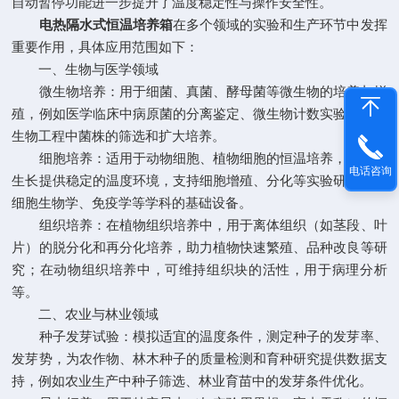
自动暂停功能进一步提升了温度稳定性与操作安全性。
电热隔水式恒温培养箱
在多个领域的实验和生产环节中发挥
重要作用，具体应用范围如下：
一、生物与医学领域
微生物培养：用于细菌、真菌、酵母菌等微生物的培养与增
殖，例如医学临床中病原菌的分离鉴定、微生物计数实验，以及
生物工程中菌株的筛选和扩大培养。
细胞培养：适用于动物细胞、植物细胞的恒温培养，为细胞
电话咨询
生长提供稳定的温度环境，支持细胞增殖、分化等实验研究，是
细胞生物学、免疫学等学科的基础设备。
组织培养：在植物组织培养中，用于离体组织（如茎段、叶
片）的脱分化和再分化培养，助力植物快速繁殖、品种改良等研
究；在动物组织培养中，可维持组织块的活性，用于病理分析
等。
二、农业与林业领域
种子发芽试验：模拟适宜的温度条件，测定种子的发芽率、
发芽势，为农作物、林木种子的质量检测和育种研究提供数据支
持，例如农业生产中种子筛选、林业育苗中的发芽条件优化。