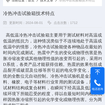
当前位置：
首页
技术文章
冷热冲击试验箱技术特点
冷热冲击试验箱技术特点
更新时间：2024-08-01
点击次数：1712
高低温冷热冲击试验箱主要用于测试材料对高温或
低温的抵抗力，这种情况类似于不连续地处于高温或
低温中的情形，冷热冲击试验能使各种物品在最短的
时间内完成测试。热震中产生的变化或物理伤害是热
胀冷缩改变或其他物理性值的改变而引起的，采用PI
D系统，各类产品才能获得信赖。热震的效果包括成
品裂开或破层及位移等所引起的电化学变化，PID系
统的全数位元自动控制。冷热冲击试验机是金属、塑
料、橡胶、电子等材料行业常用的测试设备，用于测
试材料结构或复合材料，在瞬间下经高温及低温的连
电话咨询
续环境下所能忍受的程度，得以在最短时间内检测试
样因热胀冷缩所引起的化学变化或物理伤害。分为两