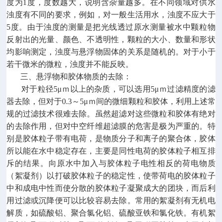
度为1度，度数越大，说明含杂量越多。在不同领域对供水
浊度有不同的要求，例如，对一般生活用水，浊度不应大于
5度。由于浊度的测量是把光线透过原水测量被水中颗粒物
反射出的光量、颜色、不透明性，颗粒的大小、数量和形状
均影响测定，浊度与悬浮物固体的关系是随机的。对于小于
若干微米的微粒，浊度并不能反映。
三、悬浮物和胶体物质的去除：
对于粒径5μｍ以上的杂质，可以选用5μｍ过滤精度的滤
器去除，但对于0.3～5μｍ间的微细颗粒和胶体，利用上述常
规的过滤技术很难去除。虽然超滤对这些微粒和胶体有绝对
的去除作用，但对中空纤维超滤膜的危害是极为严重的。特
别是胶体粒子带有电荷，是物质分子和离子的聚合体，胶体
所以能在水中稳定存在，主要是同性电荷的胶体粒子相互排
斥的结果。向原水中加入与胶体粒子电性相反的荷电物质
（絮凝剂）以打破胶体粒子的稳定性，使带荷电的胶体粒子
中和成电中性而使分散的胶体粒子凝聚成大的团块，而后利
用过滤或沉降便可以比较容易去除。常用的絮凝剂有无机电
解质，如硫酸铝、聚合氯化铝、硫酸亚铁和氯化铁。有机絮