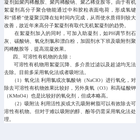
凝剂如聚丙稀酰胺、聚丙稀酸钠、聚乙稀亚胺等。由于有机
絮凝剂高分子聚合物能通过中和胶粒表面电荷，形成氢键
和“搭桥"使凝聚沉降在短时间内完成，从而使水质得到较大
改善，故近年来高分子絮凝剂有取代无机絮凝剂的趋势。
在絮凝剂加入的同时，可加入助凝剂，如PH调节剂石
灰、碳酸钠、氧化剂氯和漂白粉，加固剂水下班及吸附剂聚
丙稀酰胺等，提高混凝效果。
四、可溶性有机物的去除：
可溶性有机物用絮凝沉降、多介质过滤以及超滤均无法
去除。目前多采用氧化法或者吸咐法。
（1）氧化法 利用氯或次氯酸钠（NaClO）进行氧化，对
除去可溶性有机物效果比较好，另外臭氧（O3）和高锰酸钾
（KMnO4）也是比较好的氧化剂，但成本略高。
（2）吸附法 利用活性炭或大孔吸附树脂可以有效除去可
溶性有机物。但对于难以吸附的醇、酚等仍需采用氧化法处
理。