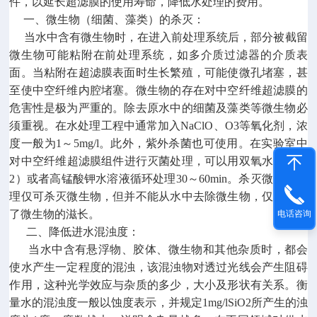
件，以延长超滤膜的使用寿命，降低水处理的费用。
一、微生物（细菌、藻类）的杀灭：
当水中含有微生物时，在进入前处理系统后，部分被截留
微生物可能粘附在前处理系统，如多介质过滤器的介质表
面。当粘附在超滤膜表面时生长繁殖，可能使微孔堵塞，甚
至使中空纤维内腔堵塞。微生物的存在对中空纤维超滤膜的
危害性是极为严重的。除去原水中的细菌及藻类等微生物必
须重视。在水处理工程中通常加入NaClO、O3等氧化剂，浓
度一般为1～5mg/l。此外，紫外杀菌也可使用。在实验室中
对中空纤维超滤膜组件进行灭菌处理，可以用双氧水（H2O
2）或者高锰酸钾水溶液循环处理30～60min。杀灭微生物处
理仅可杀灭微生物，但并不能从水中去除微生物，仅仅防止
了微生物的滋长。
电话咨询
二、降低进水混浊度：
当水中含有悬浮物、胶体、微生物和其他杂质时，都会
使水产生一定程度的混浊，该混浊物对透过光线会产生阻碍
作用，这种光学效应与杂质的多少，大小及形状有关系。衡
量水的混浊度一般以蚀度表示，并规定1mg/lSiO2所产生的浊