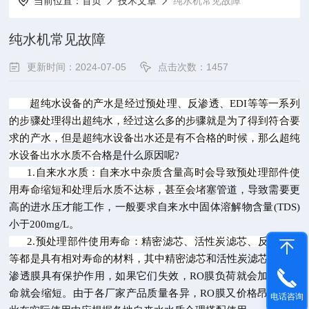
当前位置：
首页
技术文章
纯水机常见故障
纯水机常见故障
更新时间：2024-07-05
点击次数：1457
超纯水设备的产水是经过预处理、反渗透、EDI等等一系列
的步骤处理得出超纯水，经过这么多的步骤就
是为了得到符合要
求的产水，但是超纯水设备出水还是有不合格的时候，那么超纯
水设备出水水质不合
格是什么原因呢
?
1.自来水水质：自来水中杂质含量高时会导致预处理部件使
用寿命缩短和处理后水质不达标，甚至会堵
塞管道，导致需要更
高的进水压才能工作，一般要求自来水中固体溶解物含量
(TDS)
小于200mg/L。
2.预处理部件使用寿命：精密滤芯、活性炭滤芯、反渗透膜
等都是具有相对寿命的材料，其中精密滤芯
和活性炭滤芯又对反
渗透膜具有保护作用，如果它们失效，
RO膜负荷就会加重，寿
命就会缩短。由于各
厂家产品质量各异，
RO膜又价格昂贵，因
电话咨询